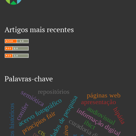
Artigos mais recentes
Palavras-chave
repositórios
semiótica
páginas web
dados de pesquisa
acervo fotográfico
apresentação
conifer
documentos históricos
audiovisual
hipátia
informação digital
princípios fair
curadoria digital
ibict
arquivo
cts