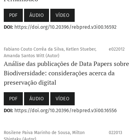
PDF
ÁUDIO
VÍDEO
DOI:
https://doi.org/10.20396/rebpred.v3i00.16592
Fabiano Couto Corrêa da Silva, Ketlen Stueber,
e022012
Amanda Santos Witt (Autor)
Análise das publicações de Data Papers sobre
Biodiversidade: considerações acerca da
preservação digital
PDF
ÁUDIO
VÍDEO
DOI:
https://doi.org/10.20396/rebpred.v3i00.16556
Rosilene Paiva Marinho de Sousa, Milton
022013
Shintaku (Autor)