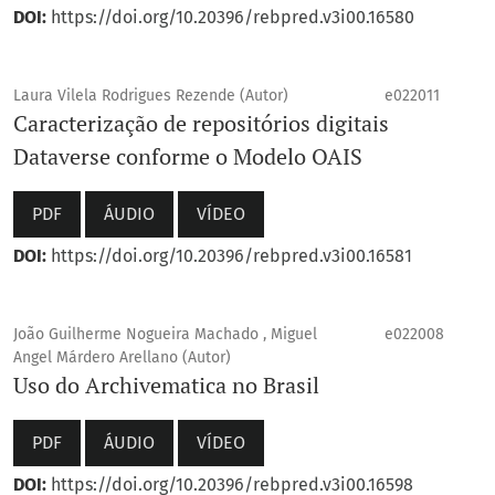
DOI:
https://doi.org/10.20396/rebpred.v3i00.16580
Laura Vilela Rodrigues Rezende (Autor)
e022011
Caracterização de repositórios digitais
Dataverse conforme o Modelo OAIS
PDF
ÁUDIO
VÍDEO
DOI:
https://doi.org/10.20396/rebpred.v3i00.16581
João Guilherme Nogueira Machado , Miguel
e022008
Angel Márdero Arellano (Autor)
Uso do Archivematica no Brasil
PDF
ÁUDIO
VÍDEO
DOI:
https://doi.org/10.20396/rebpred.v3i00.16598