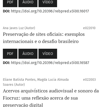
PDF
ÁUDIO
VÍDEO
DOI:
https://doi.org/10.20396/rebpred.v3i00.16017
Ana Javes Luz (Autor)
e022010
Preservação de sites oficiais: exemplos
internacionais e o desafio brasileiro
PDF
ÁUDIO
VÍDEO
DOI:
https://doi.org/10.20396/rebpred.v3i00.16587
Eliane Batista Pontes, Magda Lucia Almada
e022003
Soares (Autor)
Acervos arquivísticos audiovisual e sonoro da
Fiocruz: uma reflexão acerca de sua
preservação digital